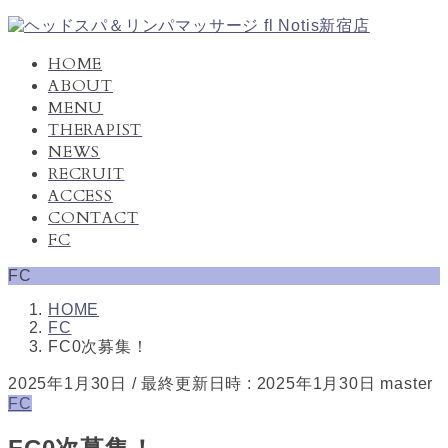
コ
ナ
ン
ビ
HOME
テ
ゲ
ABOUT
ン
ー
MENU
ツ
シ
THERAPIST
へ
ョ
NEWS
ス
ン
キ
に
RECRUIT
ッ
移
ACCESS
プ
動
CONTACT
FC
FC
HOME
FC
FC0次募集！
2025年1月30日
/ 最終更新日時 :
2025年1月30日
master
FC