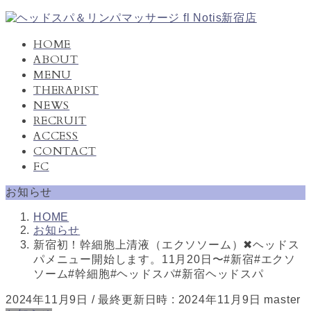
コ
ナ
ン
ビ
HOME
テ
ゲ
ABOUT
ン
ー
MENU
ツ
シ
THERAPIST
へ
ョ
NEWS
ス
ン
キ
に
RECRUIT
ッ
移
ACCESS
プ
動
CONTACT
FC
お知らせ
HOME
お知らせ
新宿初！幹細胞上清液（エクソソーム）✖︎ヘッドス
パメニュー開始します。11月20日〜#新宿#エクソ
ソーム#幹細胞#ヘッドスパ#新宿ヘッドスパ
2024年11月9日
/ 最終更新日時 :
2024年11月9日
master