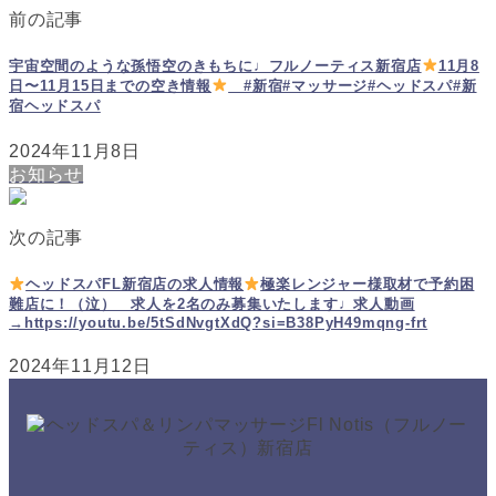
前の記事
宇宙空間のような孫悟空のきもちに♩フルノーティス新宿店
11月8
日〜11月15日までの空き情報
#新宿#マッサージ#ヘッドスパ#新
宿ヘッドスパ
2024年11月8日
お知らせ
次の記事
ヘッドスパFL新宿店の求人情報
極楽レンジャー様取材で予約困
難店に！（泣） 求人を2名のみ募集いたします♩求人動画
→https://youtu.be/5tSdNvgtXdQ?si=B38PyH49mqng-frt
2024年11月12日