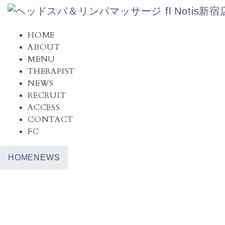
コ
ナ
ン
ビ
テ
ゲ
HOME
ン
ー
ABOUT
ツ
シ
MENU
へ
ョ
THERAPIST
ス
ン
NEWS
キ
に
RECRUIT
ッ
移
ACCESS
プ
動
CONTACT
FC
HOME
NEWS