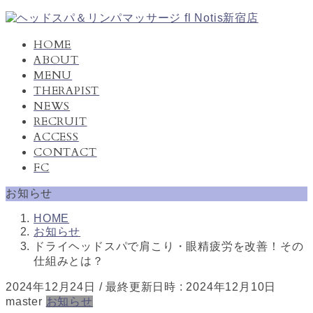
コ
ナ
ン
ビ
HOME
テ
ゲ
ABOUT
ン
ー
MENU
ツ
シ
THERAPIST
へ
ョ
NEWS
ス
ン
キ
に
RECRUIT
ッ
移
ACCESS
プ
動
CONTACT
FC
お知らせ
HOME
お知らせ
ドライヘッドスパで肩こり・眼精疲労を改善！その
仕組みとは？
2024年12月24日
/ 最終更新日時 :
2024年12月10日
master
お知らせ