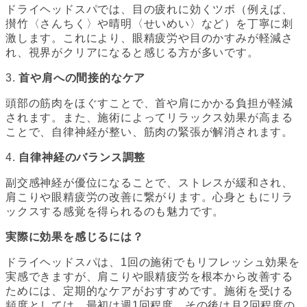
ドライヘッドスパでは、目の疲れに効くツボ（例えば、
攅竹〈さんちく〉や晴明〈せいめい〉など）を丁寧に刺
激します。これにより、眼精疲労や目のかすみが軽減さ
れ、視界がクリアになると感じる方が多いです。
3.
首や肩への間接的なケア
頭部の筋肉をほぐすことで、首や肩にかかる負担が軽減
されます。また、施術によってリラックス効果が高まる
ことで、自律神経が整い、筋肉の緊張が解消されます。
4.
自律神経のバランス調整
副交感神経が優位になることで、ストレスが緩和され、
肩こりや眼精疲労の改善に繋がります。心身ともにリラ
ックスする感覚を得られるのも魅力です。
実際に効果を感じるには？
ドライヘッドスパは、1回の施術でもリフレッシュ効果を
実感できますが、肩こりや眼精疲労を根本から改善する
ためには、定期的なケアがおすすめです。施術を受ける
頻度としては、最初は週1回程度、その後は月2回程度の