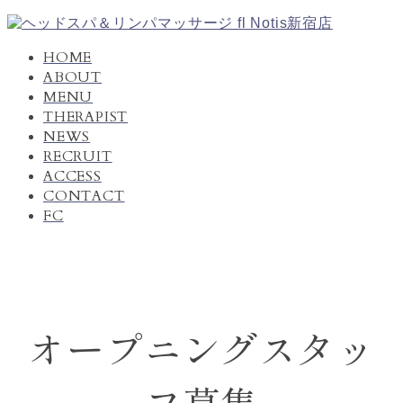
コ
ナ
ン
ビ
HOME
テ
ゲ
ABOUT
ン
ー
MENU
ツ
シ
THERAPIST
へ
ョ
NEWS
ス
ン
キ
に
RECRUIT
ッ
移
ACCESS
プ
動
CONTACT
FC
オープニングスタッ
フ募集