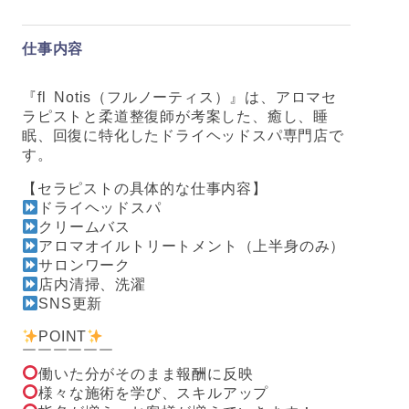
仕事内容
『fl Notis（フルノーティス）』は、アロマセ
ラピストと柔道整復師が考案した、癒し、睡
眠、回復に特化したドライヘッドスパ専門店で
す。
【セラピストの具体的な仕事内容】
ドライヘッドスパ
クリームバス
アロマオイルトリートメント（上半身のみ）
サロンワーク
店内清掃、洗濯
SNS更新
POINT
￣￣￣￣￣￣
働いた分がそのまま報酬に反映
様々な施術を学び、スキルアップ