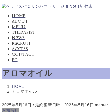
コ
ナ
ン
ビ
HOME
テ
ゲ
ABOUT
ン
ー
MENU
ツ
シ
THERAPIST
へ
ョ
NEWS
ス
ン
キ
に
RECRUIT
ッ
移
ACCESS
プ
動
CONTACT
FC
アロマオイル
HOME
アロマオイル
2025年5月16日
/ 最終更新日時 :
2025年5月16日
master
お知らせ