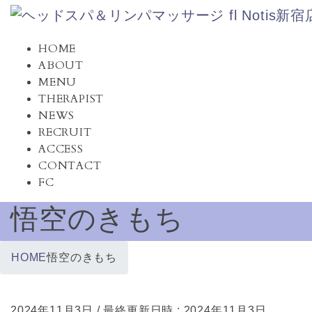
コ
ナ
ン
ビ
テ
ゲ
HOME
ン
ー
ABOUT
ツ
シ
MENU
へ
ョ
THERAPIST
ス
ン
NEWS
キ
に
RECRUIT
ッ
移
ACCESS
プ
動
CONTACT
FC
悟空のきもち
HOME
悟空のきもち
2024年11月3日
/ 最終更新日時 :
2024年11月3日