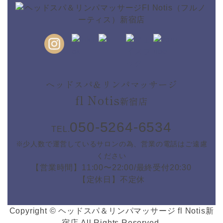
ヘッドスパ＆リンパマッサージ
fl Notis
新宿店
050-5264-6534
TEL.
※少人数で運営しているサロンの為、営業の電話はご遠慮
ください
【営業時間】11:00〜22:00/最終受付20:30
【定休日】不定休
Copyright © ヘッドスパ＆リンパマッサージ fl Notis新
宿店 All Rights Reserved.