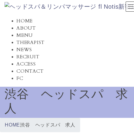
コ
ナ
ン
ビ
テ
ゲ
HOME
ン
ー
ABOUT
ツ
シ
MENU
へ
ョ
THERAPIST
ス
ン
NEWS
キ
に
RECRUIT
ッ
移
ACCESS
プ
動
CONTACT
FC
渋谷 ヘッドスパ 求
人
HOME
渋谷 ヘッドスパ 求人