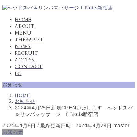
コ
ナ
ン
ビ
HOME
テ
ゲ
ABOUT
ン
ー
MENU
ツ
シ
THERAPIST
へ
ョ
NEWS
ス
ン
キ
に
RECRUIT
ッ
移
ACCESS
プ
動
CONTACT
FC
お知らせ
HOME
お知らせ
2024年4月25日新規OPENいたします ヘッドスパ
＆リンパマッサージ fl Notis新宿店
2024年4月8日
/ 最終更新日時 :
2024年4月24日
master
お知らせ