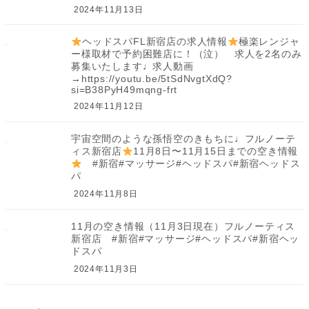
2024年11月13日
ヘッドスパFL新宿店の求人情報
極楽レンジャ
ー様取材で予約困難店に！（泣） 求人を2名のみ
募集いたします♩求人動画
→https://youtu.be/5tSdNvgtXdQ?
si=B38PyH49mqng-frt
2024年11月12日
宇宙空間のような孫悟空のきもちに♩フルノーテ
ィス新宿店
11月8日〜11月15日までの空き情報
#新宿#マッサージ#ヘッドスパ#新宿ヘッドス
パ
2024年11月8日
11月の空き情報（11月3日現在）フルノーティス
新宿店 #新宿#マッサージ#ヘッドスパ#新宿ヘッ
ドスパ
2024年11月3日